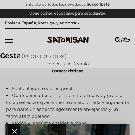
Entérate de todas las novedades.
Subscribete
Ir al contenido
Condiciones especiales para estudiantes
Enviar a:
España, Portugal y Andorra
Cesta
(0 productos)
×
La cesta está vacía
Características
Estilo elegante y atemporal.
Confeccionados en serraje natural suave y grueso.
Esta piel está especialmente seleccionada y engrasada
para darle un aspecto ligeramente envejecido y un
tacto aterciopelado.
Faldón y lengüeta cosidos a mano.
Detalle de logo grabado.