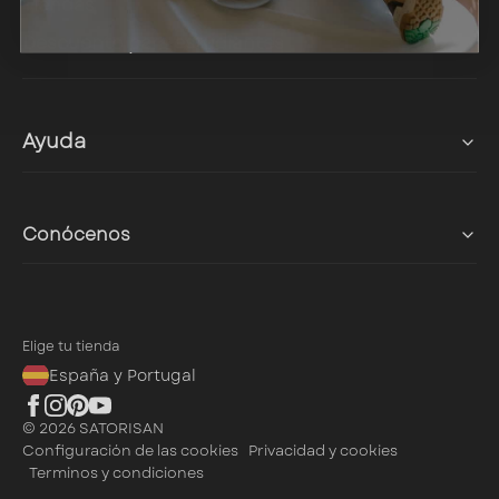
Tiendas
Descuento para estudiantes
Ayuda
Contacto
FAQ
Conócenos
Guía de Tallas
Proyecto Stardust
Hazte partner
Proyecto SunKachina
Elige tu tienda
Proyecto Enso
España y Portugal
Proyecto Metta Love
Proyecto Chacrona
© 2026 SATORISAN
Configuración de las cookies
Privacidad y cookies
Terminos y condiciones