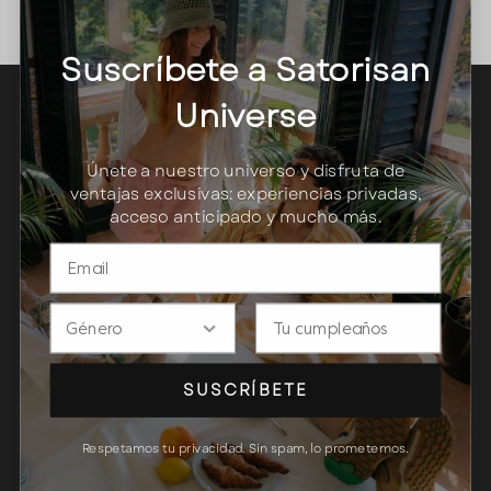
Suela Unalome: extra cómoda y moderna.
Suscríbete a Satorisan
Universe
Suscríbete a Satorisan Universe
Únete a nuestro universo y disfruta de
Únete ahora y disfruta de ventajas exclusivas.
ventajas exclusivas: experiencias privadas,
acceso anticipado y mucho más.
Email
Gender
DATE
Seguimiento de envíos
Cambios y devoluciones
SUSCRÍBETE
Nosotros
Respetamos tu privacidad. Sin spam, lo prometemos.
Nuestro compromiso